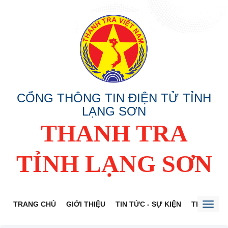
CỔNG THÔNG TIN ĐIỆN TỬ TỈNH
LẠNG SƠN
THANH TRA
TỈNH LẠNG SƠN
TRANG CHỦ
GIỚI THIỆU
TIN TỨC - SỰ KIỆN
THÔNG TI
Toggl
naviga