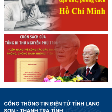
CỔNG THÔNG TIN ĐIỆN TỬ TỈNH LẠNG
SƠN - THANH TRA TỈNH