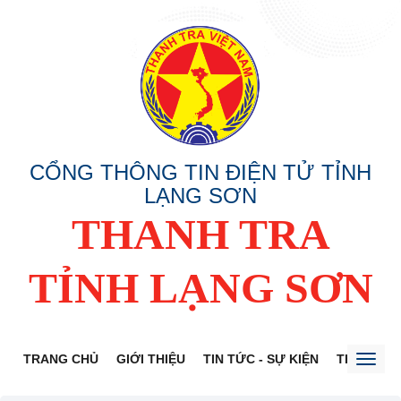
CỔNG THÔNG TIN ĐIỆN TỬ TỈNH
LẠNG SƠN
THANH TRA
TỈNH LẠNG SƠN
TRANG CHỦ
GIỚI THIỆU
TIN TỨC - SỰ KIỆN
THÔNG TI
Toggl
naviga