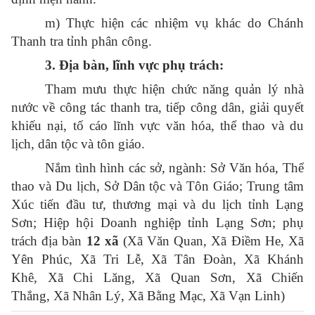
m) Thực hiện các nhiệm vụ khác do Chánh
Thanh tra tỉnh phân công.
3. Đ
ịa
bà
n,
lĩ
nh
vực
phụ
trá
ch:
Tham mưu thực hiện chức năng quản lý nhà
nước về công tác thanh tra, tiếp công dân, giải quyết
khiếu nại, tố cáo lĩnh vực văn hóa, thể thao và du
lịch, dân tộc và tôn giáo.
Nắm tình hình các sở, ngành: Sở Văn hóa, Thể
thao và Du lịch, Sở Dân tộc và Tôn Giáo; Trung tâm
Xúc tiến đầu tư, thương mại và du lịch tỉnh Lạng
Sơn; Hiệp hội Doanh nghiệp tỉnh Lạng Sơn; phụ
trách địa bàn
12 xã
(Xã Văn Quan, Xã Điềm He, Xã
Yên Phúc, Xã Tri Lễ, Xã Tân Đoàn, Xã Khánh
Khê, Xã Chi Lăng, Xã Quan Sơn, Xã Chiến
Thắng, Xã Nhân Lý, Xã Bằng Mạc, Xã Vạn Linh)