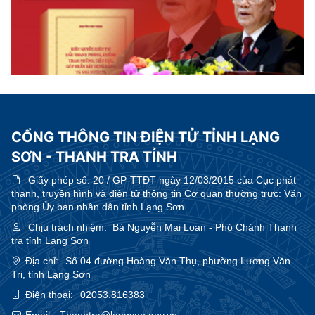
CỔNG THÔNG TIN ĐIỆN TỬ TỈNH LẠNG
SƠN - THANH TRA TỈNH
Giấy phép số:
20 / GP-TTĐT ngày 12/03/2015 của Cục phát
thanh, truyền hình và điện tử thông tin Cơ quan thường trực: Văn
phòng Ủy ban nhân dân tỉnh Lạng Sơn.
Chịu trách nhiệm:
Bà Nguyễn Mai Loan - Phó Chánh Thanh
tra tỉnh Lạng Sơn
Địa chỉ:
Số 04 đường Hoàng Văn Thụ, phường Lương Văn
Tri, tỉnh Lạng Sơn
Điện thoại:
02053.816383
Email:
Thanhtra@langson.gov.vn