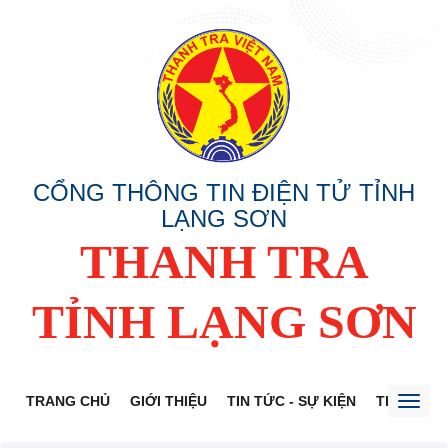
CỔNG THÔNG TIN ĐIỆN TỬ TỈNH
LẠNG SƠN
THANH TRA
TỈNH LẠNG SƠN
TRANG CHỦ
GIỚI THIỆU
TIN TỨC - SỰ KIỆN
THÔNG TI
Toggl
naviga