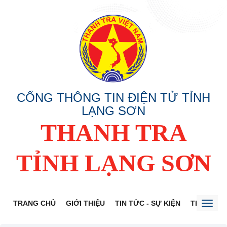
CỔNG THÔNG TIN ĐIỆN TỬ TỈNH
LẠNG SƠN
THANH TRA
TỈNH LẠNG SƠN
TRANG CHỦ
GIỚI THIỆU
TIN TỨC - SỰ KIỆN
THÔNG TI
Toggl
naviga