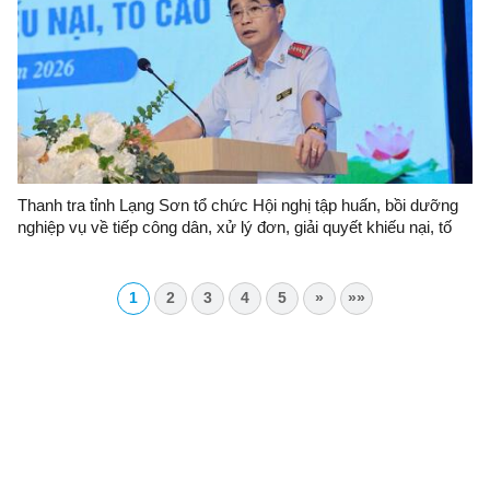
Thanh tra tỉnh Lạng Sơn tổ chức Hội nghị tập huấn, bồi dưỡng
nghiệp vụ về tiếp công dân, xử lý đơn, giải quyết khiếu nại, tố
cáo và công tác phòng, chống tham nhũng, lãng phí, tiêu cực
năm 2026
1
2
3
4
5
»
»»