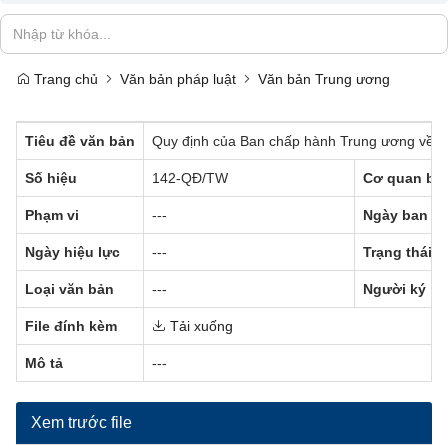
Trang chủ
Văn bản pháp luật
Văn bản Trung ương
Tiêu đề văn bản
Quy định của Ban chấp hành Trung ương về th
Số hiệu
142-QĐ/TW
Cơ quan ba
Phạm vi
---
Ngày ban h
Ngày hiệu lực
---
Trạng thái
Loại văn bản
---
Người ký
File đính kèm
Tải xuống
Mô tả
---
Xem trước file