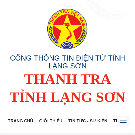
CỔNG THÔNG TIN ĐIỆN TỬ TỈNH
LẠNG SƠN
THANH TRA
TỈNH LẠNG SƠN
TRANG CHỦ
GIỚI THIỆU
TIN TỨC - SỰ KIỆN
THÔNG TI
Toggl
naviga