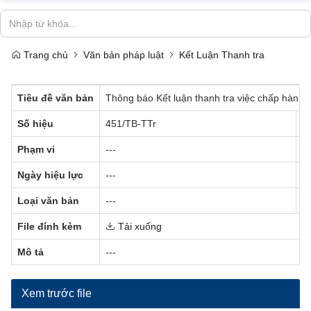
Trang chủ
Văn bản pháp luật
Kết Luận Thanh tra
Tiêu đề văn bản
Thông báo Kết luận thanh tra việc chấp hành 
Số hiệu
451/TB-TTr
C
Phạm vi
---
N
Ngày hiệu lực
---
T
Loại văn bản
---
N
File đính kèm
Tải xuống
Mô tả
---
Xem trước file