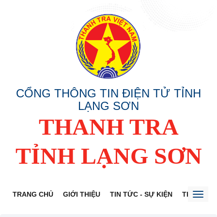
CỔNG THÔNG TIN ĐIỆN TỬ TỈNH
LẠNG SƠN
THANH TRA
TỈNH LẠNG SƠN
TRANG CHỦ
GIỚI THIỆU
TIN TỨC - SỰ KIỆN
THÔNG TI
Toggl
naviga