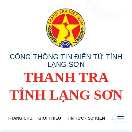
CỔNG THÔNG TIN ĐIỆN TỬ TỈNH
LẠNG SƠN
THANH TRA
TỈNH LẠNG SƠN
TRANG CHỦ
GIỚI THIỆU
TIN TỨC - SỰ KIỆN
THÔNG TI
Toggl
naviga