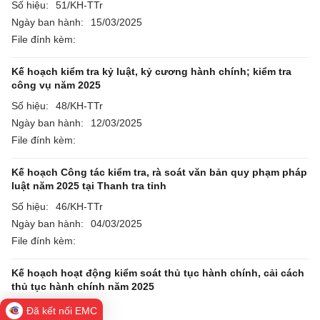
Số hiệu:
51/KH-TTr
Ngày ban hành:
15/03/2025
File đính kèm:
Kế hoạch kiểm tra kỷ luật, kỷ cương hành chính; kiểm tra
công vụ năm 2025
Số hiệu:
48/KH-TTr
Ngày ban hành:
12/03/2025
File đính kèm:
Kế hoạch Công tác kiểm tra, rà soát văn bản quy phạm pháp
luật năm 2025 tại Thanh tra tỉnh
Số hiệu:
46/KH-TTr
Ngày ban hành:
04/03/2025
File đính kèm:
Kế hoạch hoạt động kiểm soát thủ tục hành chính, cải cách
thủ tục hành chính năm 2025
Số hiệu:
45/KH-TTr
Đã kết nối EMC