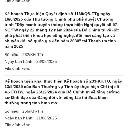
File đính kèm:
Kế hoạch Thực hiện Quyết định số 1169/QĐ-TTg ngày
16/6/2025 của Thủ tướng Chính phủ phê duyệt Chương
trình "Đẩy mạnh truyền thông thực hiện Nghị quyết số 57-
NQ/TW ngày 22 tháng 12 năm 2024 của Bộ Chính trị về đột
phá phát triển khoa học công nghệ, đổi mới sáng tạo và
chuyển đổi số quốc gia đến năm 2030" tại Thanh tra tỉnh
năm 2025
Số hiệu:
262/KH-TTr
Ngày ban hành:
28/08/2025
File đính kèm:
Kế hoạch triển khai thực hiện Kế hoạch số 233-KH/TU, ngày
13/5/2025 của Ban Thường vụ Tỉnh ủy thực hiện Chỉ thị số
41-CT/TW, ngày 26/12/2024 của Bộ Chính trị về tăng cường
sự lãnh đạo của Đảng đối với công tác thi đua, khen
thưởng trong tình hình mới
Số hiệu:
256/KH-TTr
Ngày ban hành:
21/08/2025
File đính kèm: