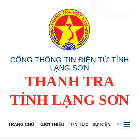
CỔNG THÔNG TIN ĐIỆN TỬ TỈNH
LẠNG SƠN
THANH TRA
TỈNH LẠNG SƠN
TRANG CHỦ
GIỚI THIỆU
TIN TỨC - SỰ KIỆN
THÔNG TI
Toggl
naviga