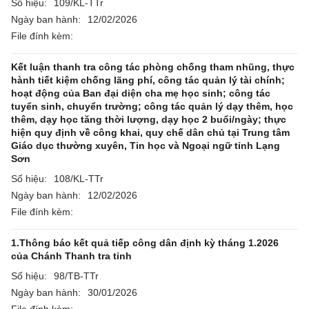
Số hiệu:
109/KL-TTr
Ngày ban hành:
12/02/2026
File đính kèm:
Kết luận thanh tra công tác phòng chống tham nhũng, thực
hành tiết kiệm chống lãng phí, công tác quản lý tài chính;
hoạt động của Ban đại diện cha mẹ học sinh; công tác
tuyển sinh, chuyển trường; công tác quản lý dạy thêm, học
thêm, dạy học tăng thời lượng, dạy học 2 buổi/ngày; thực
hiện quy định về công khai, quy chế dân chủ tại Trung tâm
Giáo dục thường xuyên, Tin học và Ngoại ngữ tỉnh Lạng
Sơn
Số hiệu:
108/KL-TTr
Ngày ban hành:
12/02/2026
File đính kèm:
1.Thông báo kết quả tiếp công dân định kỳ tháng 1.2026
của Chánh Thanh tra tỉnh
Số hiệu:
98/TB-TTr
Ngày ban hành:
30/01/2026
File đính kèm: