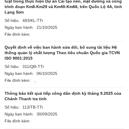
luật trong thực hiện Dự án Cải tạo nền, mặt đường và công
trình đoạn Km8-Km29 và Km40-Km66, trên Quốc Lộ 4A, tỉnh
Lạng Sơn
Số hiệu:
483/KL-TTr
Ngày ban hành:
21/10/2025
File đính kèm:
Quyết định về việc ban hành sửa đổi, bổ sung tài liệu Hệ
thống quản lý chất lượng Theo tiêu chuẩn Quốc gia TCVN
ISO 9001:2015
Số hiệu:
311/QĐ-TTr
Ngày ban hành:
06/10/2025
File đính kèm:
,
Thông báo kết quả tiếp công dân định kỳ tháng 9.2025 của
Chánh Thanh tra tỉnh
Số hiệu:
113/TB-TTr
Ngày ban hành:
30/09/2025
File đính kèm: