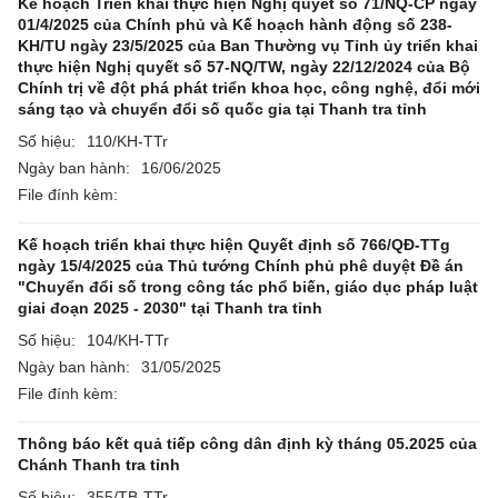
Kế hoạch Triển khai thực hiện Nghị quyết số 71/NQ-CP ngày
01/4/2025 của Chính phủ và Kế hoạch hành động số 238-
KH/TU ngày 23/5/2025 của Ban Thường vụ Tỉnh ủy triển khai
thực hiện Nghị quyết số 57-NQ/TW, ngày 22/12/2024 của Bộ
Chính trị về đột phá phát triển khoa học, công nghệ, đổi mới
sáng tạo và chuyển đổi số quốc gia tại Thanh tra tỉnh
Số hiệu:
110/KH-TTr
Ngày ban hành:
16/06/2025
File đính kèm:
Kế hoạch triển khai thực hiện Quyết định số 766/QĐ-TTg
ngày 15/4/2025 của Thủ tướng Chính phủ phê duyệt Đề án
"Chuyển đổi số trong công tác phổ biến, giáo dục pháp luật
giai đoạn 2025 - 2030" tại Thanh tra tỉnh
Số hiệu:
104/KH-TTr
Ngày ban hành:
31/05/2025
File đính kèm:
Thông báo kết quả tiếp công dân định kỳ tháng 05.2025 của
Chánh Thanh tra tỉnh
Số hiệu:
355/TB-TTr