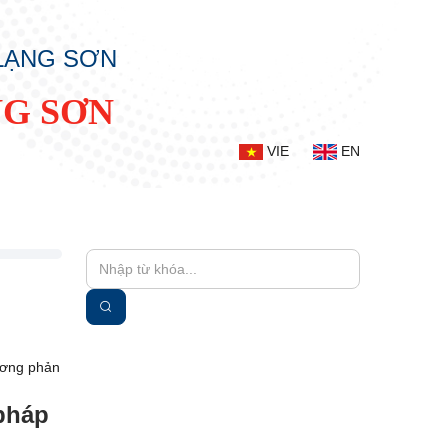
 LẠNG SƠN
NG SƠN
VIE
EN
 pháp