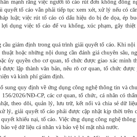
ấn mạnh rằng việc người tố cáo rút đơn không đồng ng
 quyết tố cáo vẫn phải tiếp tục xem xét, xử lý nếu có că
háp luật; việc rút tố cáo có dấu hiệu do bị đe dọa, ép b
 lợi dụng việc tố cáo để vu khống, xúc phạm, gây thiệt
cầu giám định trong quá trình giải quyết tố cáo. Khi nội
 thuật hoặc những nội dung cần đánh giá chuyên sâu, ng
oặc ủy quyền cho cơ quan, tổ chức được giao xác minh t
ải được lập thành văn bản, nêu rõ cơ quan, tổ chức được
hiện và kinh phí giám định.
bổ sung quy định về ứng dụng công nghệ thông tin và ch
số 156/2026/NĐ-CP, các cơ quan, tổ chức, cá nhân có th
, theo dõi, quản lý, lưu trữ, kết nối và chia sẻ dữ liệu
xử lý, giải quyết tố cáo phải được cập nhật kịp thời trên 
i quyết khiếu nại, tố cáo. Việc ứng dụng công nghệ thông 
bảo vệ dữ liệu cá nhân và bảo vệ bí mật nhà nước.