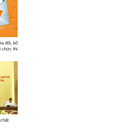
a đổi, bổ
 chức thi
 chất