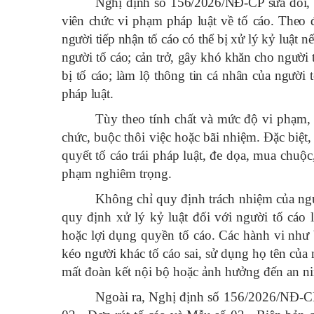
Nghị định số 156/2026/NĐ-CP sửa đổi, b
viên chức vi phạm pháp luật về tố cáo. Theo 
người tiếp nhận tố cáo có thể bị xử lý kỷ luật
người tố cáo; cản trở, gây khó khăn cho người t
bị tố cáo; làm lộ thông tin cá nhân của người 
pháp luật.
Tùy theo tính chất và mức độ vi phạm, 
chức, buộc thôi việc hoặc bãi nhiệm. Đặc biệt,
quyết tố cáo trái pháp luật, đe dọa, mua chuộc
phạm nghiêm trọng.
Không chỉ quy định trách nhiệm của ng
quy định xử lý kỷ luật đối với người tố cáo l
hoặc lợi dụng quyền tố cáo. Các hành vi như 
kéo người khác tố cáo sai, sử dụng họ tên của 
mất đoàn kết nội bộ hoặc ảnh hưởng đến an ninh
Ngoài ra, Nghị định số 156/2026/NĐ-CP 