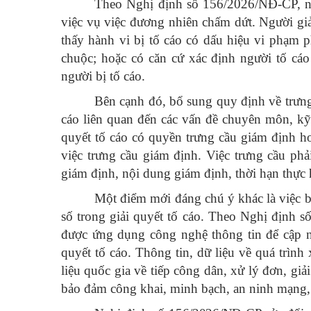
Theo Nghị định số 156/2026/NĐ-CP, nh
việc vụ việc đương nhiên chấm dứt. Người giải
thấy hành vi bị tố cáo có dấu hiệu vi phạm p
chuộc; hoặc có căn cứ xác định người tố cáo
người bị tố cáo.
Bên cạnh đó, bổ sung quy định về trưng 
cáo liên quan đến các vấn đề chuyên môn, kỹ
quyết tố cáo có quyền trưng cầu giám định h
việc trưng cầu giám định. Việc trưng cầu ph
giám định, nội dung giám định, thời hạn thực 
Một điểm mới đáng chú ý khác là việc 
số trong giải quyết tố cáo. Theo Nghị định 
được ứng dụng công nghệ thông tin để cập nhật
quyết tố cáo. Thông tin, dữ liệu về quá trình 
liệu quốc gia về tiếp công dân, xử lý đơn, giả
bảo đảm công khai, minh bạch, an ninh mạng, 