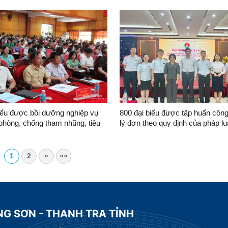
iểu được bồi dưỡng nghiệp vụ
800 đại biểu được tập huấn công
phòng, chống tham nhũng, tiêu
lý đơn theo quy định của pháp lu
số vấn đề cần lưu ý và xử lý các
huống trong giải quyết khiếu nại,
giới thiệu kênh Youtube“TIC channe
1
2
»
»»
Trường Cán bộ thanh tra
NG SƠN - THANH TRA TỈNH