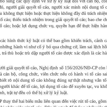
ổ sung các quy định về xử lý kỷ luật đối với cán bộ, cô
đó, người giải quyết tố cáo, người xác minh nội dung tố 
 nếu không thực hiện hoặc thực hiện không đầy đủ trách nhiệ
ố cáo; thiếu trách nhiệm trong giải quyết tố cáo; bao che c
tố cáo; hoặc lợi dụng chức vụ, quyền hạn để thực hiện hành
các hình thức kỷ luật có thể bao gồm khiển trách, cảnh c
 những hành vi như cố ý bỏ qua chứng cứ, làm sai lệch hồ 
, trả thù hoặc trù dập người tố cáo được xác định là các hà
ười giải quyết tố cáo, Nghị định số 156/2026/NĐ-CP còn
à cán bộ, công chức, viên chức nếu có hành vi tố cáo sai
biết rõ nội dung tố cáo không đúng sự thật nhưng vẫn tố 
người khác để tố cáo, lợi dụng tố cáo để xuyên tạc, vu kh
, trật tự đều có thể bị xử lý kỷ luật.
thay thế hai biểu mẫu liên quan đến việc rút tố cáo, gồ