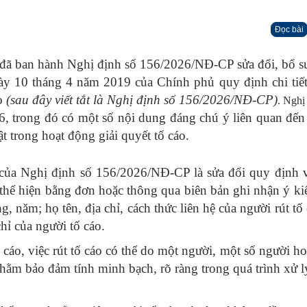
Đọc bài
đã ban hành Nghị định số 156/2026/NĐ-CP sửa đổi, bổ 
y 10 tháng 4 năm 2019 của Chính phủ quy định chi tiế
áo
(sau đây viết tắt là Nghị định số 156/2026/NĐ-CP)
. Nghị
6, trong đó có một số nội dung đáng chú ý liên quan đến 
t trong hoạt động giải quyết tố cáo.
của Nghị định số 156/2026/NĐ-CP là sửa đổi quy định v
 thể hiện bằng đơn hoặc thông qua biên bản ghi nhận ý kiế
g, năm; họ tên, địa chỉ, cách thức liên hệ của người rút tố 
hỉ của người tố cáo.
cáo, việc rút tố cáo có thể do một người, một số người hoặ
hằm bảo đảm tính minh bạch, rõ ràng trong quá trình xử l