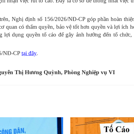
i nhận việc rút tố cáo. Đây là cơ sở để thống nhất việc t
 trên, Nghị định số 156/2026/NĐ-CP góp phần hoàn thiệ
 cơ quan có thẩm quyền, bảo vệ tốt hơn quyền và lợi ích 
ạng lợi dụng quyền tố cáo để gây ảnh hưởng đến tổ chức,
026/NĐ-CP
tại đây
.
uyễn Thị Hương Quỳnh, Phòng Nghiệp vụ VI