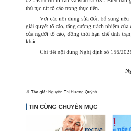
02 - Đơn rút tố cáo và Mẫu số 03 - Biên bản gh
thủ tục rút tố cáo trong thực tiễn.
Với các nội dung sửa đổi, bổ sung nêu
giải quyết tố cáo, tăng cường trách nhiệm của
của người tố cáo, đồng thời hạn chế tình tr
khác.
Chi tiết nội dung Nghị định số 156/2
Ng
Tác giả:
Nguyễn Thị Hương Quỳnh
TIN CÙNG CHUYÊN MỤC