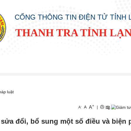
CỔNG THÔNG TIN ĐIỆN TỬ TỈNH
THANH TRA TỈNH LẠ
áp luật
+
A
-
A
|
A
sửa đổi, bổ sung một số điều và biện