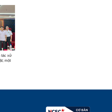
 tác xử
ật; một
 tình
 tố cáo và
l” của