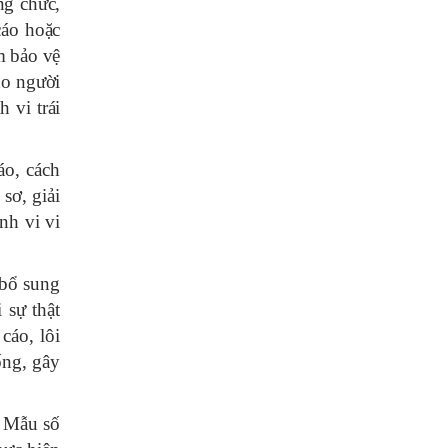
ng chức,
cáo hoặc
m bảo vệ
ho người
 vi trái
áo, cách
sơ, giải
nh vi vi
 bổ sung
 sự thật
cáo, lôi
ống, gây
m Mẫu số