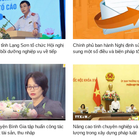
 tỉnh Lạng Sơn tổ chức Hội nghị
Chính phủ ban hành Nghị định sử
 bồi dưỡng nghiệp vụ về tiếp
sung một số điều và biện pháp tổ
 xử lý đơn, giải quyết khiếu nại,
hành Luật Tố cáo
 công tác phòng, chống tham
ng phí, tiêu cực năm 2026
ện Bình Gia tập huấn công tác
Nâng cao tính chuyên nghiệp và
 tài sản, thu nhập
lượng trong xây dựng pháp luật