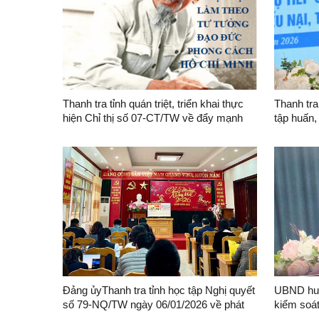
Thanh tra tỉnh quán triệt, triển khai thực
Thanh tra
hiện Chỉ thị số 07-CT/TW về đẩy mạnh
tập huấn,
học tập, thực hành tư tưởng, đạo đức,
công dân,
phương pháp, phong cách Hồ Chí Minh
tố cáo và
trong giai đoạn phát triển mới
nhũng, lã
Đảng ủyThanh tra tỉnh học tập Nghị quyết
UBND huy
số 79-NQ/TW ngày 06/01/2026 về phát
kiểm soát
triển kinh tế Nhà nước và Nghị quyết số