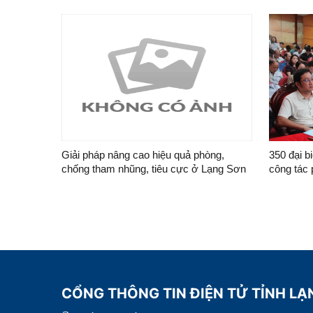
80-NQ/TW ngày 07/01/2026 về phát triển
văn hóa Việt Nam của Bộ Chính trị
Giải pháp nâng cao hiệu quả phòng,
350 đại b
chống tham nhũng, tiêu cực ở Lạng Sơn
công tác 
cực
CỔNG THÔNG TIN ĐIỆN TỬ TỈNH LẠ