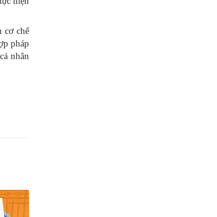
hực hiện
n cơ chế
hợp pháp
 cá nhân