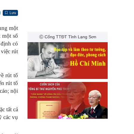
Lưu
sung một
t một số
Ⓒ Cổng TTĐT Tỉnh Lạng Sơn
định có
việc rút
ề rút tố
n rút tố
cáo; nội
c tất cả
ý các vụ