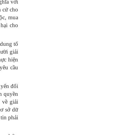
hĩa với
n cứ cho
uộc, mua
 hại cho
 dung tố
ười giải
hực hiện
 yêu cầu
uyển đổi
ẩm quyền
 về giải
cơ sở dữ
tin phải