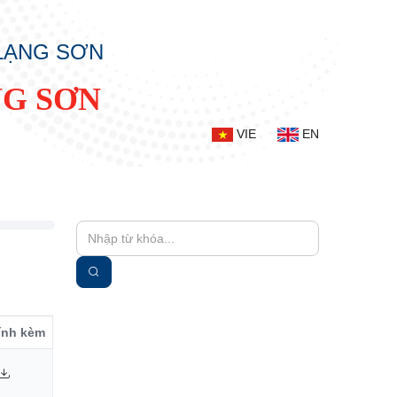
 LẠNG SƠN
NG SƠN
VIE
EN
đính kèm