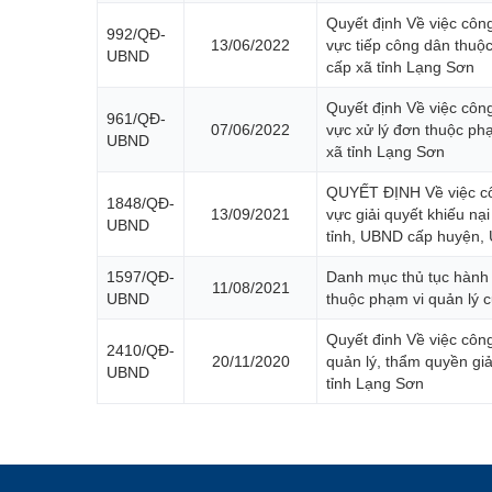
Quyết định Về việc côn
992/QĐ-
13/06/2022
vực tiếp công dân thuộ
UBND
cấp xã tỉnh Lạng Sơn
Quyết định Về việc côn
961/QĐ-
07/06/2022
vực xử lý đơn thuộc ph
UBND
xã tỉnh Lạng Sơn
QUYẾT ĐỊNH Về việc côn
1848/QĐ-
13/09/2021
vực giải quyết khiếu nạ
UBND
tỉnh, UBND cấp huyện,
1597/QĐ-
Danh mục thủ tục hành 
11/08/2021
UBND
thuộc phạm vi quản lý c
Quyết đinh Về việc côn
2410/QĐ-
20/11/2020
quản lý, thẩm quyền gi
UBND
tỉnh Lạng Sơn