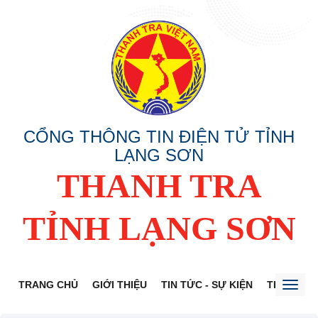
CỔNG THÔNG TIN ĐIỆN TỬ TỈNH
LẠNG SƠN
THANH TRA
TỈNH LẠNG SƠN
TRANG CHỦ
GIỚI THIỆU
TIN TỨC - SỰ KIỆN
THÔNG TI
Toggl
naviga