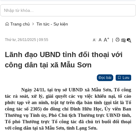
Trang chủ
Tin tức - Sự kiện
+
A
-
A
|
Thứ tư, 26/11/2025
|
09:55
A
Lãnh đạo UBND tỉnh đối thoại với
công dân tại xã Mẫu Sơn
Đọc bài
Lưu
Ngày 24/11, tại trụ sở UBND xã Mẫu Sơn, Tổ công
tác rà soát, xử lý, giải quyết các vụ việc khiếu nại, tố cáo
phức tạp về an ninh, trật tự trên địa bàn tỉnh (gọi tắt là Tổ
công tác số 2305) do đồng chí Đinh Hữu Học, Ủy viên Ban
Thường vụ Tỉnh ủy, Phó Chủ tịch Thường trực UBND tỉnh,
Tổ phó Thường trực Tổ công tác đã chủ trì buổi đối thoại
với công dân tại xã Mẫu Sơn, tỉnh Lạng Sơn.