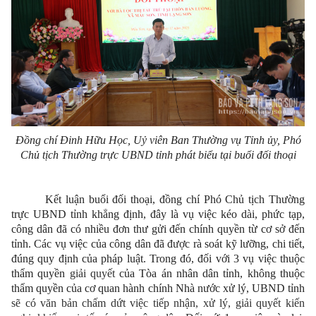
Đồng chí Đinh Hữu Học, Uỷ viên Ban Thường vụ Tỉnh ủy, Phó
Chủ tịch Thường trực UBND tỉnh phát biểu tại buổi đối thoại
Kết luận buổi đối thoại, đồng chí Phó Chủ tịch Thường
trực UBND tỉnh khẳng định, đây là vụ việc kéo dài, phức tạp,
công dân đã có nhiều đơn thư gửi đến chính quyền từ cơ sở đến
tỉnh. Các vụ việc của công dân đã được rà soát kỹ lưỡng, chi tiết,
đúng quy định của pháp luật. Trong đó, đối với 3 vụ việc thuộc
thẩm quyền
giải quyết
của Tòa án nhân dân tỉnh, không thuộc
thẩm quyền của cơ quan hành chính Nhà nước xử lý, UBND tỉnh
sẽ có văn bản chấm dứt việc tiếp nhận, xử lý, giải quyết kiến