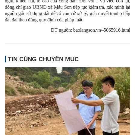
nghị, khiếu nại, tố cáo của công dân
. Đối với 1 vụ việc còn lại,
đồng chí giao UBND xã Mẫu Sơn tiếp tục kiểm tra, xác minh lại
nguồn gốc sử dụng đất để có căn cứ xử lý, giải quyết tranh chấp
đất đai
theo đúng quy định của pháp luật.
ĐT nguồn: baolangson.vn/-5065916.html
TIN CÙNG CHUYÊN MỤC