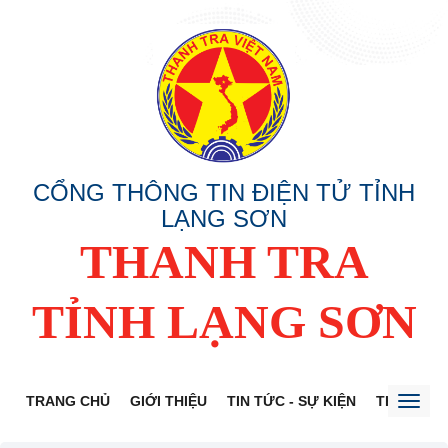
CỔNG THÔNG TIN ĐIỆN TỬ TỈNH
LẠNG SƠN
THANH TRA
TỈNH LẠNG SƠN
TRANG CHỦ
GIỚI THIỆU
TIN TỨC - SỰ KIỆN
THÔNG TI
Toggl
naviga