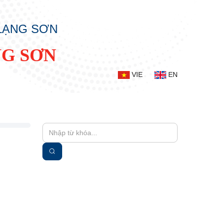
 LẠNG SƠN
NG SƠN
VIE
EN