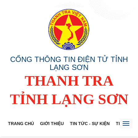
CỔNG THÔNG TIN ĐIỆN TỬ TỈNH
LẠNG SƠN
THANH TRA
TỈNH LẠNG SƠN
TRANG CHỦ
GIỚI THIỆU
TIN TỨC - SỰ KIỆN
THÔNG TI
Toggl
naviga