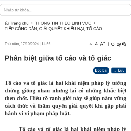
Trang chủ
THÔNG TIN THEO LĨNH VỰC
TIẾP CÔNG DÂN, GIẢI QUYẾT KHIẾU NẠI, TỐ CÁO
+
A
-
A
|
Thứ năm, 17/10/2024
|
14:56
A
Phân biệt giữa tố cáo và tố giác
Đọc bài
Lưu
Tố cáo và tố giác là hai khái niệm pháp lý tưởng
chừng giống nhau nhưng lại có những khác biệt
then chốt. Hiểu rõ ranh giới này sẽ giúp nắm vững
cách thức và thẩm quyền giải quyết khi gặp phải
hành vi vi phạm pháp luật.
Tố cáo và tố giác là hai khái niệm pháp lý