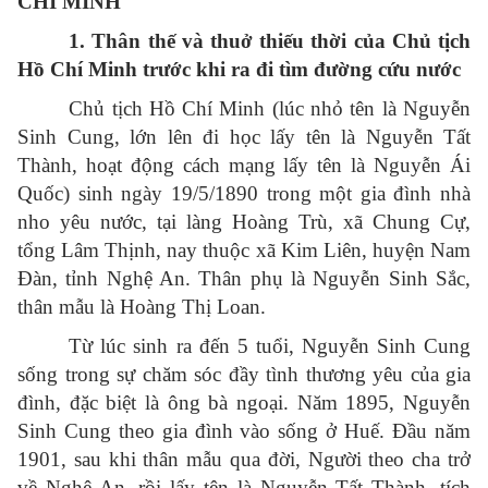
CHÍ MINH
1. Thân thế và thuở thiếu thời của Chủ tịch
Hồ Chí Minh trước khi ra đi tìm đường cứu nước
Chủ tịch Hồ Chí Minh (lúc nhỏ tên là Nguyễn
Sinh Cung, lớn lên đi học lấy tên là Nguyễn Tất
Thành, hoạt động cách mạng lấy tên là Nguyễn Ái
Quốc) sinh ngày 19/5/1890 trong một gia đình nhà
nho yêu nước, tại làng Hoàng Trù, xã Chung Cự,
tổng Lâm Thịnh, nay thuộc xã Kim Liên, huyện Nam
Đàn, tỉnh Nghệ An. Thân phụ là Nguyễn Sinh Sắc,
thân mẫu là Hoàng Thị Loan.
Từ lúc sinh ra đến 5 tuổi, Nguyễn Sinh Cung
sống trong sự chăm sóc đầy tình thương yêu của gia
đình, đặc biệt là ông bà ngoại. Năm 1895, Nguyễn
Sinh Cung theo gia đình vào sống ở Huế. Đầu năm
1901, sau khi thân mẫu qua đời, Người theo cha trở
về Nghệ An, rồi lấy tên là Nguyễn Tất Thành, tích