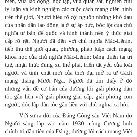
biển, vừa lao động, học tập, vừa quan sát, nghiên cứu
lý luận và kinh nghiệm các cuộc cách mạng điển hình
trên thế giới, Người hiểu rõ cội nguồn những khổ đau
của nhân dân lao động là ở sự áp bức, bóc lột của chủ
nghĩa tư bản đế quốc và hình thành nên ý thức giai
cấp rõ rệt. Người đã đến với chủ nghĩa Mác-Lênin,
tiếp thu thế giới quan, phương pháp luận cách mạng
khoa học của chủ nghĩa Mác-Lênin; bằng thiên tài trí
tuệ, nhận thức đúng xu thế phát triển tất yếu của loài
người và tính chất mới của thời đại mở ra từ Cách
mạng tháng Mười Nga, Người đã tìm thấy ở đó
những vấn đề cơ bản của đường lối giải phóng dân
tộc gắn liền với giải phóng giai cấp, giải phóng con
người; độc lập dân tộc gắn liền với chủ nghĩa xã hội.
Với sự ra đời của Đảng Cộng sản Việt Nam do
Người sáng lập vào năm 1930, cùng Cương lĩnh
chính trị đầu tiên của Đảng, đường lối cách mạng Việt