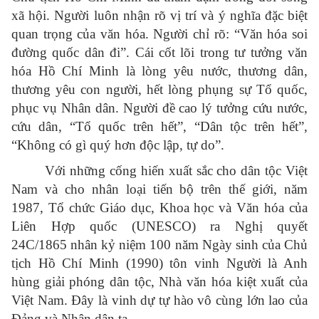
xã hội. Người luôn nhận rõ vị trí và ý nghĩa đặc biệt
quan trọng của văn hóa. Người chỉ rõ: “Văn hóa soi
đường quốc dân đi”. Cái cốt lõi trong tư tưởng văn
hóa Hồ Chí Minh là lòng yêu nước, thương dân,
thương yêu con người, hết lòng phụng sự Tổ quốc,
phục vụ Nhân dân. Người đề cao lý tưởng cứu nước,
cứu dân, “Tổ quốc trên hết”, “Dân tộc trên hết”,
“Không có gì quý hơn độc lập, tự do”.
Với những cống hiến xuất sắc cho dân tộc Việt
Nam và cho nhân loại tiến bộ trên thế giới, năm
1987, Tổ chức Giáo dục, Khoa học và Văn hóa của
Liên Hợp quốc (UNESCO) ra Nghị quyết
24C/1865 nhân kỷ niệm 100 năm Ngày sinh của Chủ
tịch Hồ Chí Minh (1990) tôn vinh Người là Anh
hùng giải phóng dân tộc, Nhà văn hóa kiệt xuất của
Việt Nam. Đây là vinh dự tự hào vô cùng lớn lao của
Đảng và Nhân dân ta.