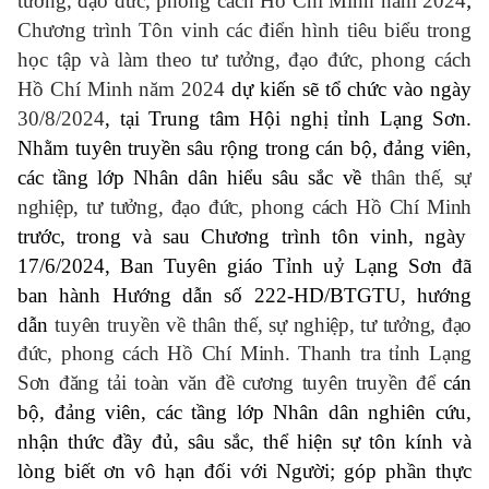
tưởng, đạo đức, phong cách Hồ Chí Minh năm 2024
;
Chương trình Tôn vinh các điển hình tiêu biểu trong
học tập và làm theo tư tưởng, đạo đức, phong cách
Hồ Chí Minh năm 2024
dự kiến sẽ tổ chức vào ngày
30/8/2024
, tại Trung tâm Hội nghị tỉnh Lạng Sơn.
Nhằm t
uyên truyền sâu rộng trong cán bộ, đảng viên,
các tầng lớp Nhân dân hiểu sâu sắc về
thân thế, sự
nghiệp, tư tưởng, đạo đức, phong cách Hồ Chí Minh
trước, trong và sau Chương trình tôn vinh, ngày
17/6/2024,
Ban Tuyên giáo Tỉnh uỷ
Lạng Sơn đã
ban hành H
ướng dẫn
số 222-HD/BTGTU, hướng
dẫn
tuyên truyền về
thân thế, sự nghiệp, tư tưởng, đạo
đức, phong cách Hồ Chí Minh.
Thanh tra tỉnh Lạng
Sơn đăng tải toàn văn đề cương tuyên truyền để
cán
bộ, đảng viên
,
các tầng lớp Nhân dân nghiên cứu,
nhận thức đầy đủ, sâu sắc, thể hiện sự tôn kính và
lòng biết
ơn vô hạn đối với Người; góp phần thực