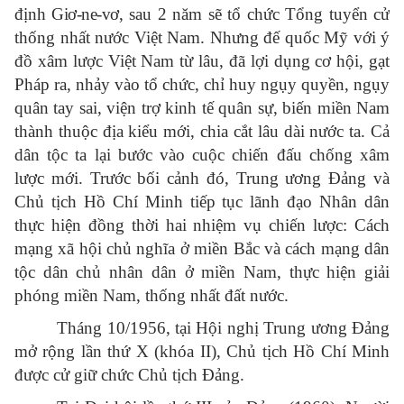
định
Giơ-ne-vơ
, sau 2 năm sẽ tổ chức Tổng tuyển cử
thống nhất nước Việt Nam. Nhưng đế quốc Mỹ với ý
đồ xâm lược Việt Nam từ lâu, đã lợi dụng cơ hội, gạt
Pháp ra, nhảy vào tổ chức, chỉ huy ngụy quyền, ngụy
quân tay sai, viện trợ kinh tế quân sự, biến miền Nam
thành thuộc địa kiểu mới, chia cắt lâu dài nước ta. Cả
dân tộc ta lại bước vào cuộc chiến đấu chống xâm
lược mới. Trước bối cảnh đó, Trung ương Đảng và
Chủ tịch Hồ Chí Minh tiếp tục lãnh đạo Nhân dân
thực hiện đồng thời hai nhiệm vụ chiến lược: Cách
mạng xã hội chủ nghĩa ở miền Bắc và cách mạng dân
tộc dân chủ nhân dân ở miền Nam, thực hiện giải
phóng miền Nam, thống nhất đất nước.
Tháng 10/1956, tại Hội nghị Trung ương Đảng
mở rộng lần thứ X (khóa II), Chủ tịch Hồ Chí Minh
được cử giữ chức Chủ tịch Đảng.