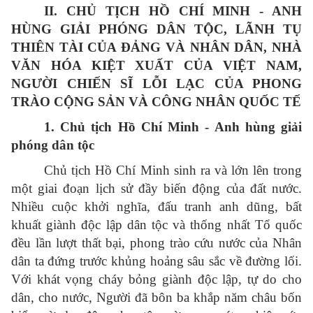
II. CHỦ TỊCH HỒ CHÍ MINH - ANH
HÙNG GIẢI PHÓNG DÂN TỘC, LÃNH TỤ
THIÊN TÀI CỦA ĐẢNG VÀ NHÂN DÂN, NHÀ
VĂN HÓA KIỆT XUẤT CỦA VIỆT NAM,
NGƯỜI CHIẾN SĨ LỖI LẠC CỦA PHONG
TRÀO CỘNG SẢN VÀ CÔNG NHÂN QUỐC TẾ
1. Chủ tịch Hồ Chí Minh - Anh hùng giải
phóng dân tộc
Chủ tịch Hồ Chí Minh sinh ra và lớn lên trong
một giai đoạn lịch sử đầy biến động của đất nước.
Nhiều cuộc khởi nghĩa, đấu tranh anh dũng, bất
khuất giành độc lập dân tộc và thống nhất Tổ quốc
đều lần lượt thất bại, phong trào cứu nước của Nhân
dân ta đứng trước khủng hoảng sâu sắc về đường lối.
Với khát vọng cháy bỏng giành độc lập, tự do cho
dân, cho nước, Người đã bôn ba khắp năm châu bốn