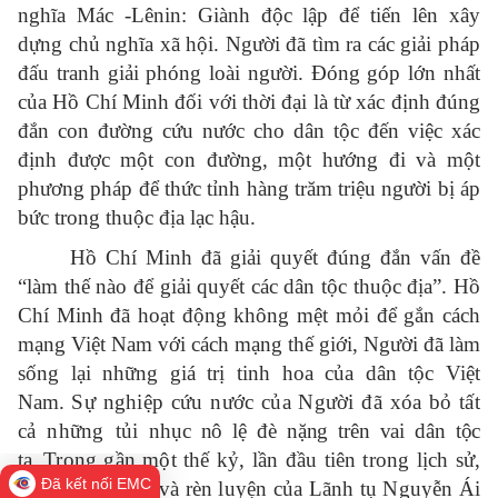
nghĩa Mác -Lênin: Giành độc lập để tiến lên xây
dựng chủ nghĩa xã hội. Người đã tìm ra các giải pháp
đấu tranh giải phóng loài người. Đóng góp lớn nhất
của Hồ Chí Minh đối với thời đại là từ xác định đúng
đắn con đường cứu nước cho dân tộc đến việc xác
định được một con đường, một hướng đi và một
phương pháp để thức tỉnh hàng trăm triệu người bị áp
bức trong thuộc địa lạc hậu.
Hồ Chí Minh đã giải quyết đúng đắn vấn đề
“làm thế nào để giải quyết các dân tộc thuộc địa”. Hồ
Chí Minh đã hoạt động không mệt mỏi để gắn cách
mạng Việt Nam với cách mạng thế giới, Người đã làm
sống lại những giá trị tinh hoa của dân tộc Việt
Nam.
Sự nghiệp cứu nước của Người đã xóa bỏ tất
cả những tủi
nhục nô lệ đè nặng trên vai dân tộc
ta.
Trong gần một thế kỷ, lần đầu tiên trong lịch sử,
Đã kết nối EMC
dưới sự tổ chức và rèn luyện của Lãnh tụ Nguyễn Ái