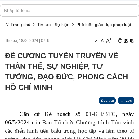
Trang chủ
Tin tức - Sự kiện
Phổ biến giáo dục pháp luật
+
A
-
A
|
Thứ ba, 18/06/2024
|
07:45
A
ĐỀ CƯƠNG TUYÊN TRUYỀN VỀ
THÂN THẾ, SỰ NGHIỆP, TƯ
TƯỞNG, ĐẠO ĐỨC, PHONG CÁCH
HỒ CHÍ MINH
Đọc bài
Lưu
Căn cứ
Kế hoạch số
01-
KH/
BTC
, ngày
06/5/2024 của
Ban Tổ chức Chương trình Tôn vinh
các điển hình tiêu biểu trong học tập và làm theo tư