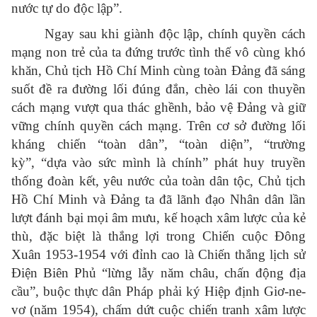
nước tự do độc lập”.
Ngay sau khi giành độc lập, chính quyền cách
mạng non trẻ của ta đứng trước tình thế vô cùng khó
khăn, Chủ tịch Hồ Chí Minh cùng toàn Đảng đã sáng
suốt đề ra đường lối đúng đắn, chèo lái con thuyền
cách mạng vượt qua thác ghềnh, bảo vệ Đảng và giữ
vững chính quyền cách mạng. Trên cơ sở đường lối
kháng chiến “toàn dân”, “toàn diện”, “trường
kỳ”, “dựa vào sức mình là chính” phát huy truyền
thống đoàn kết, yêu nước của toàn dân tộc, Chủ tịch
Hồ Chí Minh và Đảng ta đã lãnh đạo Nhân dân lần
lượt đánh bại mọi âm mưu, kế hoạch xâm lược của kẻ
thù, đặc biệt là thắng lợi trong Chiến cuộc Đông
Xuân 1953-1954 với đỉnh cao là Chiến thắng lịch sử
Điện Biên Phủ “lừng lẫy năm châu, chấn động địa
cầu”, buộc thực dân Pháp phải ký Hiệp định
Giơ-ne-
vơ
(năm 1954), chấm dứt cuộc chiến tranh xâm lược