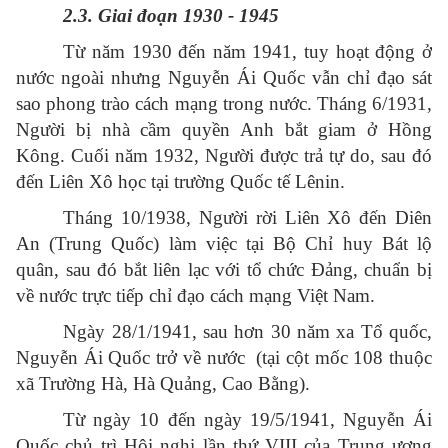
2.3. Giai đoạn 1930 - 1945
Từ năm 1930 đến
n
ăm 1941, tuy hoạt động ở
nước ngoài nhưng Nguyễn Ái Quốc vẫn chỉ đạo sát
sao phong trào cách mạng trong nước. Tháng 6/1931,
Người bị nhà cầm quyền Anh bắt giam ở Hồng
Kông. Cuối năm 1932, Người được trả tự do, sau đó
đến Liên Xô học tại trường Quốc tế Lênin.
Tháng 10/1938, Người rời Liên Xô đến Diên
An (Trung Quốc) làm việc tại Bộ Chỉ huy Bát lộ
quân, sau đó bắt liên lạc với tổ chức Đảng, chuẩn bị
về nước trực tiếp chỉ đạo cách mạng Việt Nam.
Ngày 28/1/1941, sau hơn 30 năm xa Tổ quốc,
Nguyễn Ái Quốc trở về nước (tại cột mốc 108 thuộc
xã Trường Hà, Hà Quảng, Cao Bằng).
Từ ngày 10 đến ngày 19/5/1941, Nguyễn Ái
Quốc chủ trì Hội nghị lần thứ VIII của Trung ương