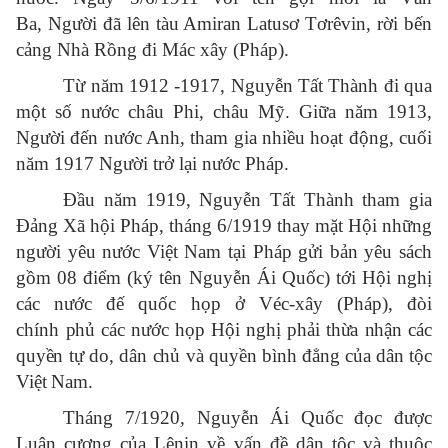
Ba, Người đã lên tàu Amiran Latusơ Tơrêvin, rời bến
cảng Nhà Rồng đi Mác xây (Pháp).
Từ năm 1912 -1917, Nguyễn Tất Thành đi qua
một số nước châu Phi, châu Mỹ. Giữa năm 1913,
Người đến nước Anh, tham gia nhiều hoạt động, cuối
năm 1917 Người trở lại nước Pháp.
Đầu năm 1919, Nguyễn Tất Thành tham gia
Đảng Xã hội Pháp, tháng 6/1919 thay mặt Hội những
người yêu nước Việt Nam tại Pháp gửi bản yêu sách
gồm 08 điểm (ký tên Nguyễn Ái Quốc) tới Hội nghị
các nước đế quốc họp ở Véc-xây (Pháp), đòi
chính
phủ các nước họp Hội nghị phải thừa nhận các
quyền tự do, dân chủ và quyền bình đẳng của dân tộc
Việt Nam.
Tháng 7/1920, Nguyễn Ái Quốc đọc được
Luận cương của Lênin về vấn đề dân tộc và thuộc