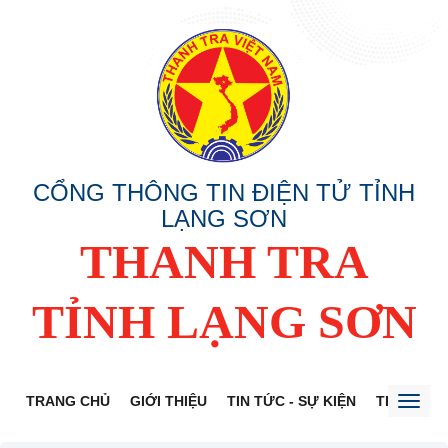
CỔNG THÔNG TIN ĐIỆN TỬ TỈNH
LẠNG SƠN
THANH TRA
TỈNH LẠNG SƠN
TRANG CHỦ
GIỚI THIỆU
TIN TỨC - SỰ KIỆN
THÔNG TI
Toggl
naviga