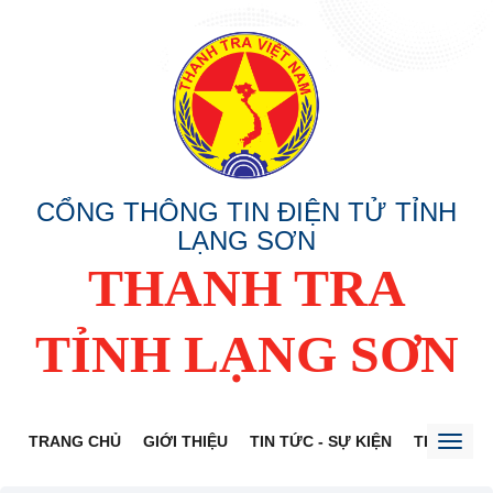
CỔNG THÔNG TIN ĐIỆN TỬ TỈNH
LẠNG SƠN
THANH TRA
TỈNH LẠNG SƠN
TRANG CHỦ
GIỚI THIỆU
TIN TỨC - SỰ KIỆN
THÔNG TI
Toggl
naviga