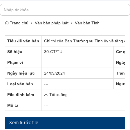
Trang chủ
Văn bản pháp luật
Văn bản Tỉnh
Tiêu đề văn bản
Chỉ thị của Ban Thường vụ Tỉnh ủy về tăng cư
Số hiệu
30-CT/TU
Cơ qua
Phạm vi
---
Ngày b
Ngày hiệu lực
24/09/2024
Trạng 
Loại văn bản
---
Người 
File đính kèm
Tải xuống
Mô tả
---
Xem trước file