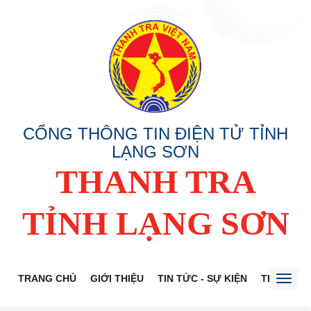
CỔNG THÔNG TIN ĐIỆN TỬ TỈNH
LẠNG SƠN
THANH TRA
TỈNH LẠNG SƠN
TRANG CHỦ
GIỚI THIỆU
TIN TỨC - SỰ KIỆN
THÔNG TI
Toggl
naviga