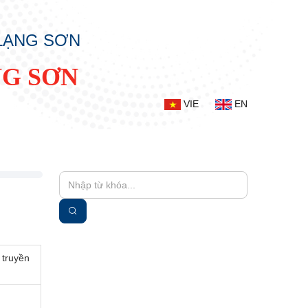
 LẠNG SƠN
NG SƠN
VIE
EN
 truyền