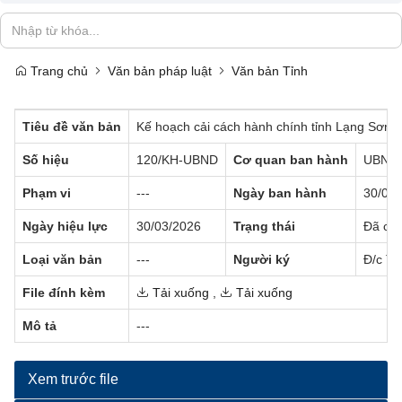
Trang chủ
Văn bản pháp luật
Văn bản Tỉnh
Tiêu đề văn bản
Kế hoạch cải cách hành chính tỉnh Lạng Sơn
Số hiệu
120/KH-UBND
Cơ quan ban hành
UBND 
Phạm vi
---
Ngày ban hành
30/03
Ngày hiệu lực
30/03/2026
Trạng thái
Đã có 
Loại văn bản
---
Người ký
Đ/c Tr
File đính kèm
Tải xuống
,
Tải xuống
Mô tả
---
Xem trước file