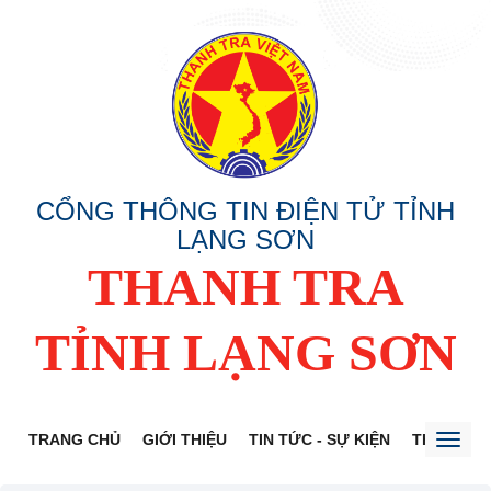
CỔNG THÔNG TIN ĐIỆN TỬ TỈNH
LẠNG SƠN
THANH TRA
TỈNH LẠNG SƠN
TRANG CHỦ
GIỚI THIỆU
TIN TỨC - SỰ KIỆN
THÔNG TI
Toggl
naviga