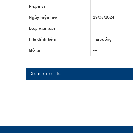
Phạm vi
---
Ngày hiệu lực
29/05/2024
Loại văn bản
---
File đính kèm
Tải xuống
Mô tả
---
Xem trước file