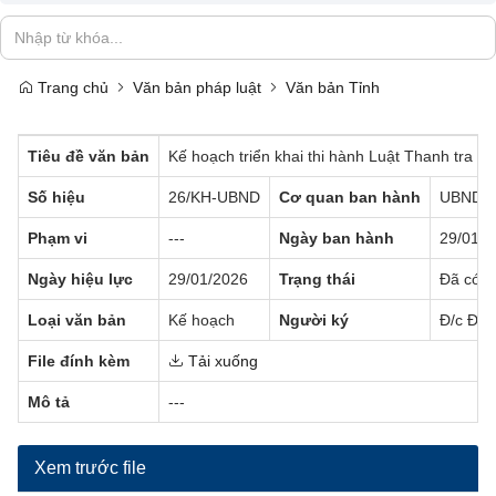
Trang chủ
Văn bản pháp luật
Văn bản Tỉnh
Tiêu đề văn bản
Kế hoạch triển khai thi hành Luật Thanh tra 
Số hiệu
26/KH-UBND
Cơ quan ban hành
UBND t
Phạm vi
---
Ngày ban hành
29/01/2
Ngày hiệu lực
29/01/2026
Trạng thái
Đã có h
Loại văn bản
Kế hoạch
Người ký
Đ/c Đin
File đính kèm
Tải xuống
Mô tả
---
Xem trước file