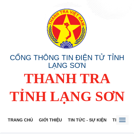
CỔNG THÔNG TIN ĐIỆN TỬ TỈNH
LẠNG SƠN
THANH TRA
TỈNH LẠNG SƠN
TRANG CHỦ
GIỚI THIỆU
TIN TỨC - SỰ KIỆN
THÔNG TI
Toggl
naviga