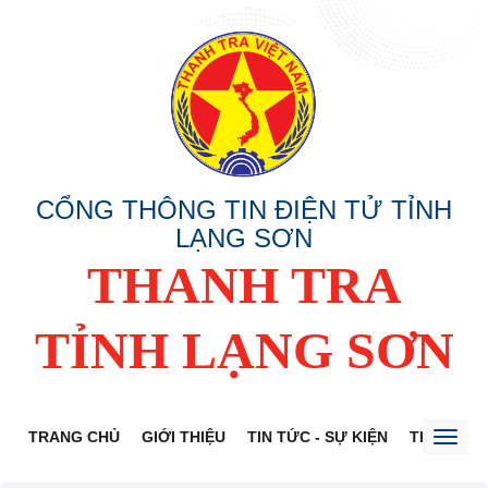
CỔNG THÔNG TIN ĐIỆN TỬ TỈNH
LẠNG SƠN
THANH TRA
TỈNH LẠNG SƠN
TRANG CHỦ
GIỚI THIỆU
TIN TỨC - SỰ KIỆN
THÔNG TI
Toggl
naviga