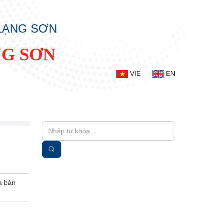
 LẠNG SƠN
NG SƠN
VIE
EN
a bàn