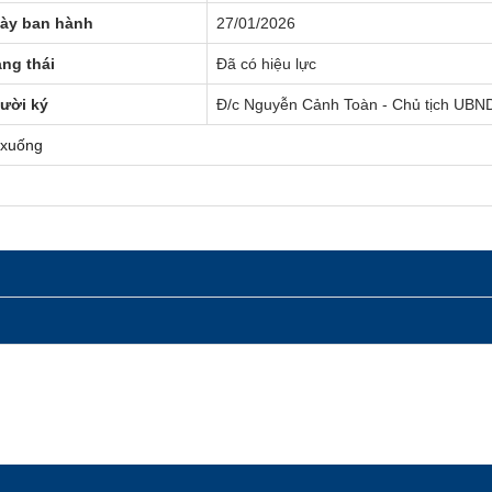
ày ban hành
27/01/2026
ạng thái
Đã có hiệu lực
ười ký
Đ/c Nguyễn Cảnh Toàn - Chủ tịch UBND
 xuống