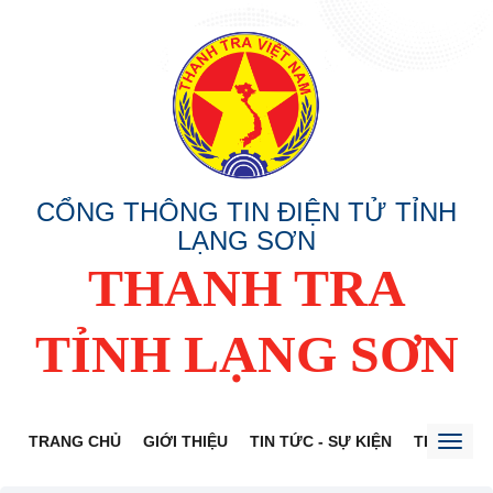
CỔNG THÔNG TIN ĐIỆN TỬ TỈNH
LẠNG SƠN
THANH TRA
TỈNH LẠNG SƠN
TRANG CHỦ
GIỚI THIỆU
TIN TỨC - SỰ KIỆN
THÔNG TI
Toggl
naviga