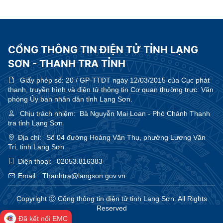
CỔNG THÔNG TIN ĐIỆN TỬ TỈNH LẠNG
SƠN - THANH TRA TỈNH
Giấy phép số:
20 / GP-TTĐT ngày 12/03/2015 của Cục phát
thanh, truyền hình và điện tử thông tin Cơ quan thường trực: Văn
phòng Ủy ban nhân dân tỉnh Lạng Sơn.
Chịu trách nhiệm:
Bà Nguyễn Mai Loan - Phó Chánh Thanh
tra tỉnh Lạng Sơn
Địa chỉ:
Số 04 đường Hoàng Văn Thụ, phường Lương Văn
Tri, tỉnh Lạng Sơn
Điện thoại:
02053.816383
Email:
Thanhtra@langson.gov.vn
Copyright Ⓒ Cổng thông tin điện tử tỉnh Lạng Sơn. All Rights
Reserved
Đã kết nối EMC