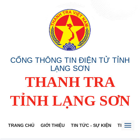
CỔNG THÔNG TIN ĐIỆN TỬ TỈNH
LẠNG SƠN
THANH TRA
TỈNH LẠNG SƠN
TRANG CHỦ
GIỚI THIỆU
TIN TỨC - SỰ KIỆN
THÔNG TI
Toggl
naviga