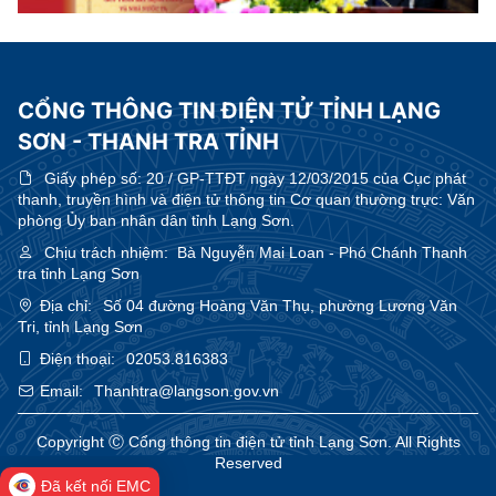
CỔNG THÔNG TIN ĐIỆN TỬ TỈNH LẠNG
SƠN - THANH TRA TỈNH
Giấy phép số:
20 / GP-TTĐT ngày 12/03/2015 của Cục phát
thanh, truyền hình và điện tử thông tin Cơ quan thường trực: Văn
phòng Ủy ban nhân dân tỉnh Lạng Sơn.
Chịu trách nhiệm:
Bà Nguyễn Mai Loan - Phó Chánh Thanh
tra tỉnh Lạng Sơn
Địa chỉ:
Số 04 đường Hoàng Văn Thụ, phường Lương Văn
Tri, tỉnh Lạng Sơn
Điện thoại:
02053.816383
Email:
Thanhtra@langson.gov.vn
Copyright Ⓒ Cổng thông tin điện tử tỉnh Lạng Sơn. All Rights
Reserved
Đã kết nối EMC