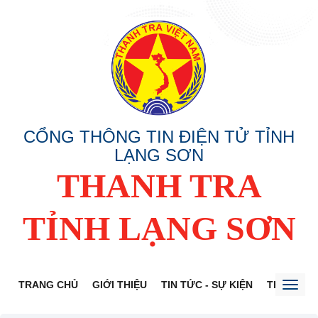
CỔNG THÔNG TIN ĐIỆN TỬ TỈNH
LẠNG SƠN
THANH TRA
TỈNH LẠNG SƠN
TRANG CHỦ
GIỚI THIỆU
TIN TỨC - SỰ KIỆN
THÔNG TI
Toggl
naviga