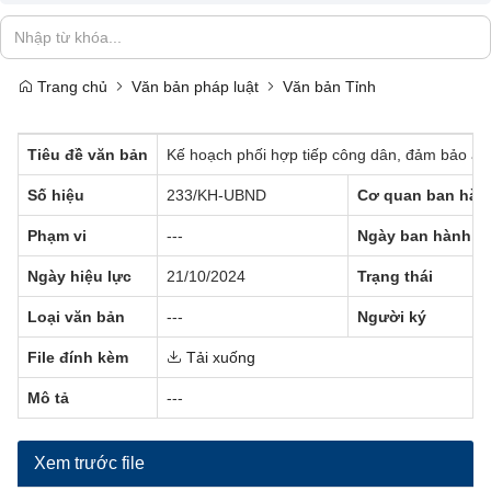
Trang chủ
Văn bản pháp luật
Văn bản Tỉnh
Tiêu đề văn bản
Kế hoạch phối hợp tiếp công dân, đảm bảo an 
Số hiệu
233/KH-UBND
Cơ quan ban hàn
Phạm vi
---
Ngày ban hành
Ngày hiệu lực
21/10/2024
Trạng thái
Loại văn bản
---
Người ký
File đính kèm
Tải xuống
Mô tả
---
Xem trước file