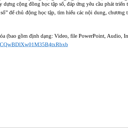
y dựng cộng đồng học tập số, đáp ứng yêu cầu phát triển t
 số”
để chủ động học tập, tìm hiểu các nội dung, chương t
a (bao gồm định dạng: Video, file PowerPoint, Audio, Info
t3pgyhCQwBDlXw01M35B4txRbxb