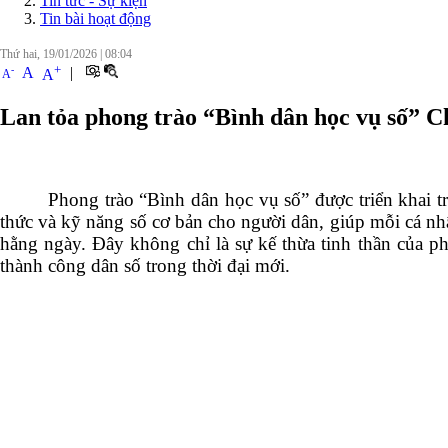
Tin tức - Sự kiện
Tin bài hoạt động
Thứ hai, 19/01/2026
|
08:04
+
-
A
|
A
A
Lan tỏa phong trào “Bình dân học vụ số” Ch
Phong trào “Bình dân học vụ số” được triển khai t
thức và kỹ năng số cơ bản cho người dân, giúp mỗi cá nhân
hằng ngày. Đây không chỉ là sự kế thừa tinh thần của ph
thành công dân số trong thời đại mới.